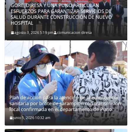
GORE, DIRESA Y UNA PUNO ARTICULAN
ESFUERZOS PARA GARANTIZAR SERVICIOS DE
SALUD DURANTE CONSTRUCCIÓN DE NUEVO
HOSPITAL
agosto 3, 2026 5:19 pm
comunicacion diresa
Plan de accion para la atencion de la emergencia
sanitaria por brote de sarampion con transmision
local confirmada en el departamento de Puno.
junio 5, 2026 10:32 am