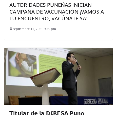
AUTORIDADES PUNEÑAS INICIAN
CAMPAÑA DE VACUNACIÓN ¡VAMOS A
TU ENCUENTRO, VACÚNATE YA!
septiembre 11, 2021 9:39 pm
𝗧𝗶𝘁𝘂𝗹𝗮𝗿 𝗱𝗲 𝗹𝗮 𝗗𝗜𝗥𝗘𝗦𝗔 𝗣𝘂𝗻𝗼