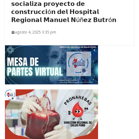
𝘀𝗼𝗰𝗶𝗮𝗹𝗶𝘇𝗮 𝗽𝗿𝗼𝘆𝗲𝗰𝘁𝗼 𝗱𝗲
𝗰𝗼𝗻𝘀𝘁𝗿𝘂𝗰𝗰𝗶ó𝗻 𝗱𝗲𝗹 𝗛𝗼𝘀𝗽𝗶𝘁𝗮𝗹
𝗥𝗲𝗴𝗶𝗼𝗻𝗮𝗹 𝗠𝗮𝗻𝘂𝗲𝗹 𝗡úñ𝗲𝘇 𝗕𝘂𝘁𝗿ó𝗻
agosto 4, 2025 3:35 pm