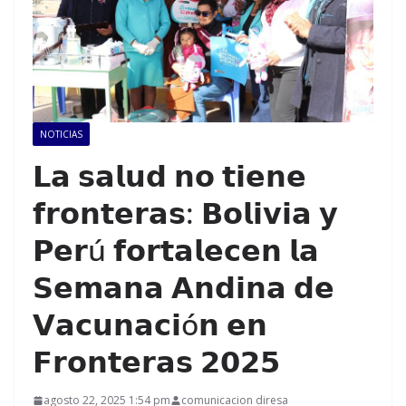
NOTICIAS
𝗟𝗮 𝘀𝗮𝗹𝘂𝗱 𝗻𝗼 𝘁𝗶𝗲𝗻𝗲
𝗳𝗿𝗼𝗻𝘁𝗲𝗿𝗮𝘀: 𝗕𝗼𝗹𝗶𝘃𝗶𝗮 𝘆
𝗣𝗲𝗿ú 𝗳𝗼𝗿𝘁𝗮𝗹𝗲𝗰𝗲𝗻 𝗹𝗮
𝗦𝗲𝗺𝗮𝗻𝗮 𝗔𝗻𝗱𝗶𝗻𝗮 𝗱𝗲
𝗩𝗮𝗰𝘂𝗻𝗮𝗰𝗶ó𝗻 𝗲𝗻
𝗙𝗿𝗼𝗻𝘁𝗲𝗿𝗮𝘀 𝟮𝟬𝟮𝟱
agosto 22, 2025 1:54 pm
comunicacion diresa