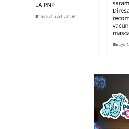
saram
LA PNP
Dires
mayo 21, 2021 6:31 am
recom
vacun
mascar
mayo 4,