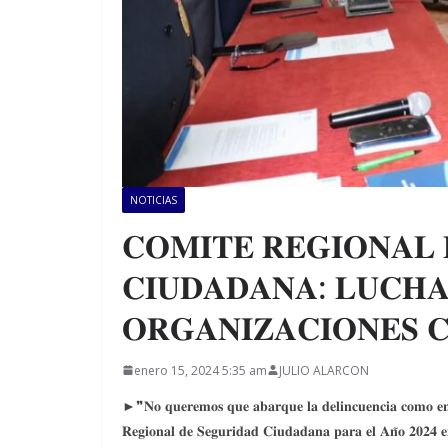
NOTICIAS
𝐂𝐎𝐌𝐈𝐓𝐄 𝐑𝐄𝐆𝐈𝐎𝐍𝐀𝐋 
𝐂𝐈𝐔𝐃𝐀𝐃𝐀𝐍𝐀: 𝐋𝐔𝐂𝐇
𝐎𝐑𝐆𝐀𝐍𝐈𝐙𝐀𝐂𝐈𝐎𝐍𝐄𝐒 𝐂
enero 15, 2024 5:35 am
JULIO ALARCON
►❞𝐍𝐨 𝐪𝐮𝐞𝐫𝐞𝐦𝐨𝐬 𝐪𝐮𝐞 𝐚𝐛𝐚𝐫𝐪𝐮𝐞 𝐥𝐚 𝐝𝐞𝐥𝐢𝐧𝐜𝐮𝐞𝐧𝐜𝐢𝐚 𝐜𝐨𝐦𝐨 𝐞𝐧 
𝐑𝐞𝐠𝐢𝐨𝐧𝐚𝐥 𝐝𝐞 𝐒𝐞𝐠𝐮𝐫𝐢𝐝𝐚𝐝 𝐂𝐢𝐮𝐝𝐚𝐝𝐚𝐧𝐚 𝐩𝐚𝐫𝐚 𝐞𝐥 𝐀𝐧̃𝐨 𝟐𝟎𝟐𝟒 