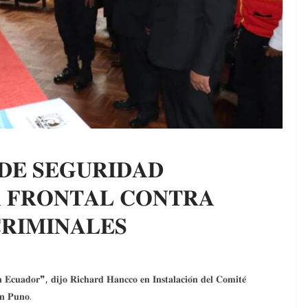
𝐃𝐄 𝐒𝐄𝐆𝐔𝐑𝐈𝐃𝐀𝐃
 𝐅𝐑𝐎𝐍𝐓𝐀𝐋 𝐂𝐎𝐍𝐓𝐑𝐀
𝐑𝐈𝐌𝐈𝐍𝐀𝐋𝐄𝐒
𝐜𝐮𝐚𝐝𝐨𝐫❞, 𝐝𝐢𝐣𝐨 𝐑𝐢𝐜𝐡𝐚𝐫𝐝 𝐇𝐚𝐧𝐜𝐜𝐨 𝐞𝐧 𝐈𝐧𝐬𝐭𝐚𝐥𝐚𝐜𝐢𝐨́𝐧 𝐝𝐞𝐥 𝐂𝐨𝐦𝐢𝐭𝐞́
𝐧 𝐏𝐮𝐧𝐨.