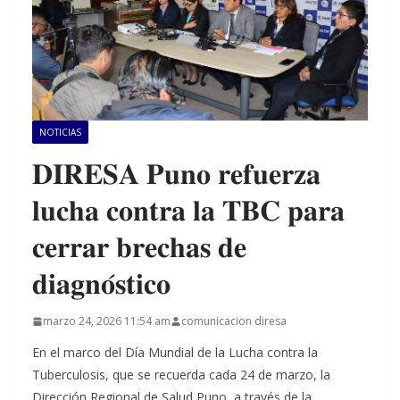
NOTICIAS
𝐃𝐈𝐑𝐄𝐒𝐀 𝐏𝐮𝐧𝐨 𝐫𝐞𝐟𝐮𝐞𝐫𝐳𝐚
𝐥𝐮𝐜𝐡𝐚 𝐜𝐨𝐧𝐭𝐫𝐚 𝐥𝐚 𝐓𝐁𝐂 𝐩𝐚𝐫𝐚
𝐜𝐞𝐫𝐫𝐚𝐫 𝐛𝐫𝐞𝐜𝐡𝐚𝐬 𝐝𝐞
𝐝𝐢𝐚𝐠𝐧𝐨́𝐬𝐭𝐢𝐜𝐨
marzo 24, 2026 11:54 am
comunicacion diresa
En el marco del Día Mundial de la Lucha contra la
Tuberculosis, que se recuerda cada 24 de marzo, la
Dirección Regional de Salud Puno, a través de la