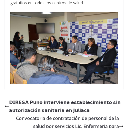
gratuitos en todos los centros de salud.
𝗗𝗜𝗥𝗘𝗦𝗔 𝗣𝘂𝗻𝗼 𝗶𝗻𝘁𝗲𝗿𝘃𝗶𝗲𝗻𝗲 𝗲𝘀𝘁𝗮𝗯𝗹𝗲𝗰𝗶𝗺𝗶𝗲𝗻𝘁𝗼 𝘀𝗶𝗻
𝗮𝘂𝘁𝗼𝗿𝗶𝘇𝗮𝗰𝗶𝗼́𝗻 𝘀𝗮𝗻𝗶𝘁𝗮𝗿𝗶𝗮 𝗲𝗻 𝗝𝘂𝗹𝗶𝗮𝗰𝗮
Convocatoria de contratación de personal de la
salud por servicios Lic. Enfermeria para