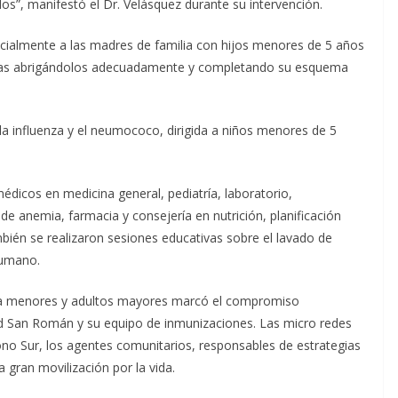
os”, manifestó el Dr. Velásquez durante su intervención.
ecialmente a las madres de familia con hijos menores de 5 años
ladas abrigándolos adecuadamente y completando su esquema
a influenza y el neumococo, dirigida a niños menores de 5
édicos en medicina general, pediatría, laboratorio,
de anemia, farmacia y consejería en nutrición, planificación
mbién se realizaron sesiones educativas sobre el lavado de
humano.
 a menores y adultos mayores marcó el compromiso
lud San Román y su equipo de inmunizaciones. Las micro redes
ono Sur, los agentes comunitarios, responsables de estrategias
a gran movilización por la vida.