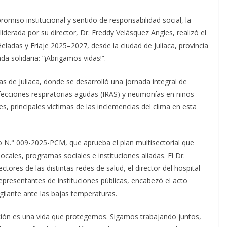
miso institucional y sentido de responsabilidad social, la
derada por su director, Dr. Freddy Velásquez Angles, realizó el
Heladas y Friaje 2025–2027, desde la ciudad de Juliaca, provincia
a solidaria: “¡Abrigamos vidas!”.
s de Juliaca, donde se desarrolló una jornada integral de
nfecciones respiratorias agudas (IRAS) y neumonías en niños
 principales víctimas de las inclemencias del clima en esta
 N.° 009-2025-PCM, que aprueba el plan multisectorial que
ocales, programas sociales e instituciones aliadas. El Dr.
ores de las distintas redes de salud, el director del hospital
presentantes de instituciones públicas, encabezó el acto
gilante ante las bajas temperaturas.
ción es una vida que protegemos. Sigamos trabajando juntos,