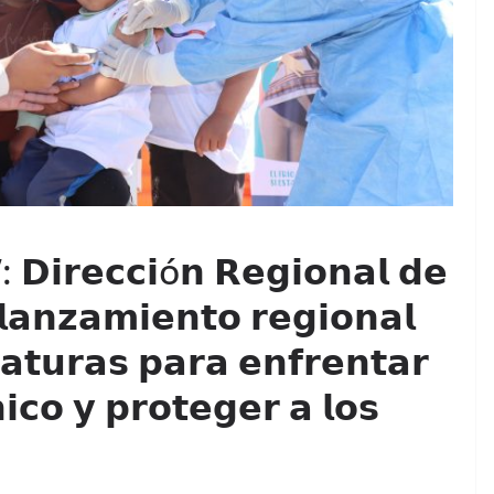
: 𝗗𝗶𝗿𝗲𝗰𝗰𝗶ó𝗻 𝗥𝗲𝗴𝗶𝗼𝗻𝗮𝗹 𝗱𝗲
𝗹𝗮𝗻𝘇𝗮𝗺𝗶𝗲𝗻𝘁𝗼 𝗿𝗲𝗴𝗶𝗼𝗻𝗮𝗹
𝗮𝘁𝘂𝗿𝗮𝘀 𝗽𝗮𝗿𝗮 𝗲𝗻𝗳𝗿𝗲𝗻𝘁𝗮𝗿
𝗻𝗶𝗰𝗼 𝘆 𝗽𝗿𝗼𝘁𝗲𝗴𝗲𝗿 𝗮 𝗹𝗼𝘀