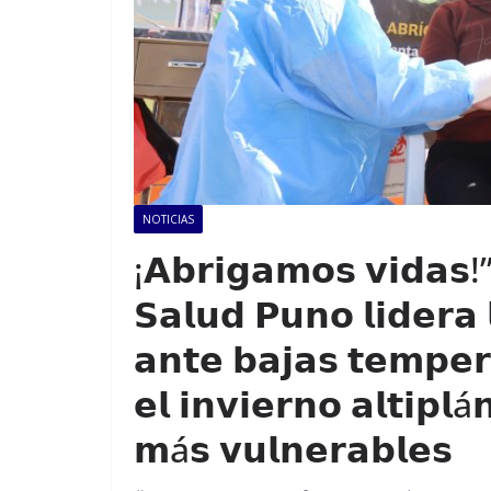
NOTICIAS
¡𝗔𝗯𝗿𝗶𝗴𝗮𝗺𝗼𝘀 𝘃𝗶𝗱𝗮𝘀!”
𝗦𝗮𝗹𝘂𝗱 𝗣𝘂𝗻𝗼 𝗹𝗶𝗱𝗲𝗿𝗮 
𝗮𝗻𝘁𝗲 𝗯𝗮𝗷𝗮𝘀 𝘁𝗲𝗺𝗽𝗲𝗿
𝗲𝗹 𝗶𝗻𝘃𝗶𝗲𝗿𝗻𝗼 𝗮𝗹𝘁𝗶𝗽𝗹á
𝗺á𝘀 𝘃𝘂𝗹𝗻𝗲𝗿𝗮𝗯𝗹𝗲𝘀