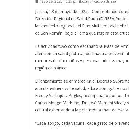
mayo 28, 2025 10:25 pm
comunicacion diresa
Juliaca, 28 de mayo de 2025.– Con profundo compro
Dirección Regional de Salud Puno (DIRESA Puno), li
lanzamiento regional del Plan Multisectorial ante 
de San Román, bajo el lema que inspira esta cruzad
La actividad tuvo como escenario la Plaza de Arma
atención en salud gratuita, destinada a prevenir i
menores de cinco años y personas adultas mayores,
región altiplánica.
El lanzamiento se enmarca en el Decreto Supremo
articula esfuerzos de salud, educación, gobiernos l
Freddy Velásquez Angles, acompañado por los direct
Carlos Monge Medrano, Dr. José Mamani Vilca y re
central exhortando a la población a mantenerse vi
“Cada abrigo, cada vacuna, cada gesto de preven