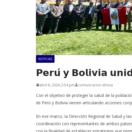
NOTICIAS
𝗣𝗲𝗿𝘂́ 𝘆 𝗕𝗼𝗹𝗶𝘃𝗶𝗮 𝘂𝗻𝗶
abril 8, 2026 2:54 pm
comunicacion diresa
Con el objetivo de proteger la salud de la població
de Perú y Bolivia vienen articulando acciones conj
En ese marco, la Dirección Regional de Salud y la
coordinación con representantes de ambos países, 
con la finalidad de establecer estrategias que per