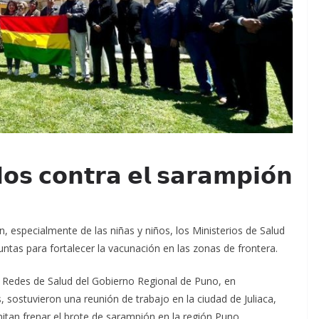
𝗱𝗼𝘀 𝗰𝗼𝗻𝘁𝗿𝗮 𝗲𝗹 𝘀𝗮𝗿𝗮𝗺𝗽𝗶𝗼́𝗻
n, especialmente de las niñas y niños, los Ministerios de Salud
untas para fortalecer la vacunación en las zonas de frontera.
s Redes de Salud del Gobierno Regional de Puno, en
sostuvieron una reunión de trabajo en la ciudad de Juliaca,
mitan frenar el brote de sarampión en la región Puno.