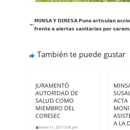
𝗠𝗜𝗡𝗦𝗔 𝗬 𝗗𝗜𝗥𝗘𝗦𝗔 𝗣𝘂𝗻𝗼 𝗮𝗿𝘁𝗶𝗰𝘂𝗹𝗮𝗻 𝗮𝗰𝗰𝗶
𝗳𝗿𝗲𝗻𝘁𝗲 𝗮 𝗮𝗹𝗲𝗿𝘁𝗮𝘀 𝘀𝗮𝗻𝗶𝘁𝗮𝗿𝗶𝗮𝘀 𝗽𝗼𝗿 𝘀𝗮𝗿𝗮𝗺
También te puede gustar
JURAMENTÓ
MINSA
AUTORIDAD DE
SUSA
SALUD COMO
ACTA
MIEMBRO DEL
MONI
CORESEC
ASIST
A LA 
enero 11, 2017 5:45 pm