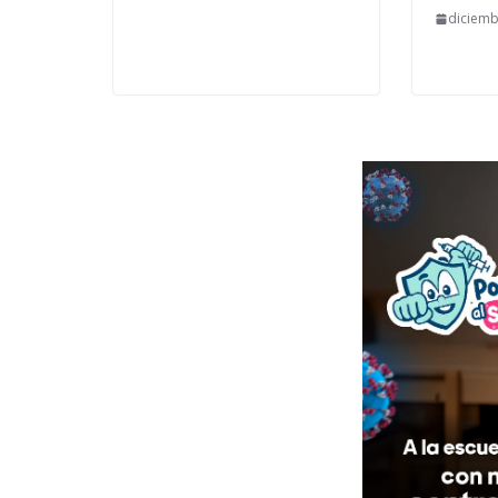
diciemb