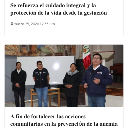
𝐒𝐞 𝐫𝐞𝐟𝐮𝐞𝐫𝐳𝐚 𝐞𝐥 𝐜𝐮𝐢𝐝𝐚𝐝𝐨 𝐢𝐧𝐭𝐞𝐠𝐫𝐚𝐥 𝐲 𝐥𝐚
𝐩𝐫𝐨𝐭𝐞𝐜𝐜𝐢𝐨́𝐧 𝐝𝐞 𝐥𝐚 𝐯𝐢𝐝𝐚 𝐝𝐞𝐬𝐝𝐞 𝐥𝐚 𝐠𝐞𝐬𝐭𝐚𝐜𝐢𝐨́𝐧
marzo 25, 2026 12:55 pm
𝐀 𝐟𝐢𝐧 𝐝𝐞 𝐟𝐨𝐫𝐭𝐚𝐥𝐞𝐜𝐞𝐫 𝐥𝐚𝐬 𝐚𝐜𝐜𝐢𝐨𝐧𝐞𝐬
𝐜𝐨𝐦𝐮𝐧𝐢𝐭𝐚𝐫𝐢𝐚𝐬 𝐞𝐧 𝐥𝐚 𝐩𝐫𝐞𝐯𝐞𝐧𝐜𝐢ó𝐧 𝐝𝐞 𝐥𝐚 𝐚𝐧𝐞𝐦𝐢𝐚