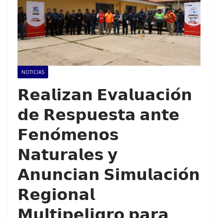
NOTICIAS
𝗥𝗲𝗮𝗹𝗶𝘇𝗮𝗻 𝗘𝘃𝗮𝗹𝘂𝗮𝗰𝗶𝗼́𝗻
𝗱𝗲 𝗥𝗲𝘀𝗽𝘂𝗲𝘀𝘁𝗮 𝗮𝗻𝘁𝗲
𝗙𝗲𝗻𝗼́𝗺𝗲𝗻𝗼𝘀
𝗡𝗮𝘁𝘂𝗿𝗮𝗹𝗲𝘀 𝘆
𝗔𝗻𝘂𝗻𝗰𝗶𝗮𝗻 𝗦𝗶𝗺𝘂𝗹𝗮𝗰𝗶𝗼́𝗻
𝗥𝗲𝗴𝗶𝗼𝗻𝗮𝗹
𝗠𝘂𝗹𝘁𝗶𝗽𝗲𝗹𝗶𝗴𝗿𝗼 𝗽𝗮𝗿𝗮