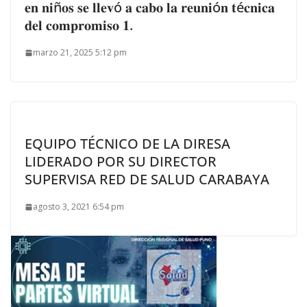
𝐞𝐧 𝐧𝐢ñ𝐨𝐬 𝐬𝐞 𝐥𝐥𝐞𝐯ó 𝐚 𝐜𝐚𝐛𝐨 𝐥𝐚 𝐫𝐞𝐮𝐧𝐢ó𝐧 𝐭é𝐜𝐧𝐢𝐜𝐚
𝐝𝐞𝐥 𝐜𝐨𝐦𝐩𝐫𝐨𝐦𝐢𝐬𝐨 𝟏.
marzo 21, 2025 5:12 pm
EQUIPO TÉCNICO DE LA DIRESA
LIDERADO POR SU DIRECTOR
SUPERVISA RED DE SALUD CARABAYA
agosto 3, 2021 6:54 pm