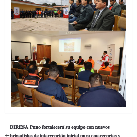
𝐃𝐈𝐑𝐄𝐒𝐀 𝐏𝐮𝐧𝐨 𝐟𝐨𝐫𝐭𝐚𝐥𝐞𝐜𝐞𝐫𝐚́ 𝐬𝐮 𝐞𝐪𝐮𝐢𝐩𝐨 𝐜𝐨𝐧 𝐧𝐮𝐞𝐯𝐨𝐬
𝐛𝐫𝐢𝐠𝐚𝐝𝐢𝐬𝐭𝐚𝐬 𝐝𝐞 𝐢𝐧𝐭𝐞𝐫𝐯𝐞𝐧𝐜𝐢𝐨́𝐧 𝐢𝐧𝐢𝐜𝐢𝐚𝐥 𝐩𝐚𝐫𝐚 𝐞𝐦𝐞𝐫𝐠𝐞𝐧𝐜𝐢𝐚𝐬 𝐲