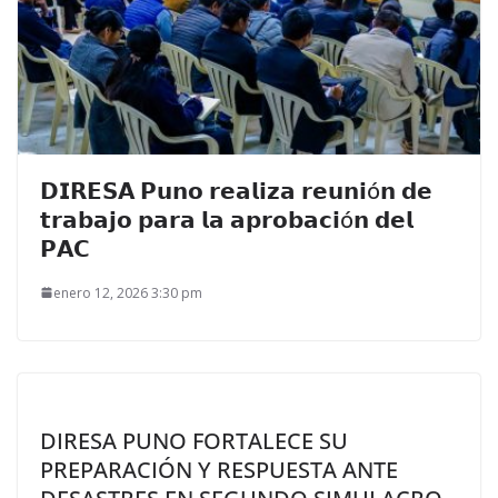
𝗗𝗜𝗥𝗘𝗦𝗔 𝗣𝘂𝗻𝗼 𝗿𝗲𝗮𝗹𝗶𝘇𝗮 𝗿𝗲𝘂𝗻𝗶ó𝗻 𝗱𝗲
𝘁𝗿𝗮𝗯𝗮𝗷𝗼 𝗽𝗮𝗿𝗮 𝗹𝗮 𝗮𝗽𝗿𝗼𝗯𝗮𝗰𝗶ó𝗻 𝗱𝗲𝗹
𝗣𝗔𝗖
enero 12, 2026 3:30 pm
DIRESA PUNO FORTALECE SU
PREPARACIÓN Y RESPUESTA ANTE