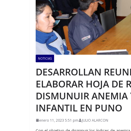
NOTICIAS
DESARROLLAN REUNI
ELABORAR HOJA DE R
DISMUNUIR ANEMIA 
INFANTIL EN PUNO
enero 11, 2023 5:51 pm
JULIO ALARCON
Con el objetivo de disminuir los índices de anemia 