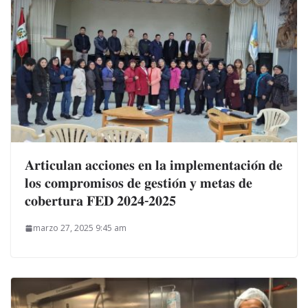
𝐀𝐫𝐭𝐢𝐜𝐮𝐥𝐚𝐧 𝐚𝐜𝐜𝐢𝐨𝐧𝐞𝐬 𝐞𝐧 𝐥𝐚 𝐢𝐦𝐩𝐥𝐞𝐦𝐞𝐧𝐭𝐚𝐜𝐢𝐨́𝐧 𝐝𝐞
𝐥𝐨𝐬 𝐜𝐨𝐦𝐩𝐫𝐨𝐦𝐢𝐬𝐨𝐬 𝐝𝐞 𝐠𝐞𝐬𝐭𝐢𝐨́𝐧 𝐲 𝐦𝐞𝐭𝐚𝐬 𝐝𝐞
𝐜𝐨𝐛𝐞𝐫𝐭𝐮𝐫𝐚 𝐅𝐄𝐃 𝟐𝟎𝟐𝟒-𝟐𝟎𝟐𝟓
marzo 27, 2025 9:45 am