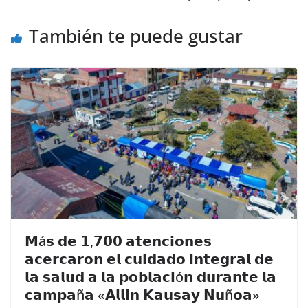
También te puede gustar
𝗠á𝘀 𝗱𝗲 𝟭,𝟳𝟬𝟬 𝗮𝘁𝗲𝗻𝗰𝗶𝗼𝗻𝗲𝘀
𝗮𝗰𝗲𝗿𝗰𝗮𝗿𝗼𝗻 𝗲𝗹 𝗰𝘂𝗶𝗱𝗮𝗱𝗼 𝗶𝗻𝘁𝗲𝗴𝗿𝗮𝗹 𝗱𝗲
𝗹𝗮 𝘀𝗮𝗹𝘂𝗱 𝗮 𝗹𝗮 𝗽𝗼𝗯𝗹𝗮𝗰𝗶ó𝗻 𝗱𝘂𝗿𝗮𝗻𝘁𝗲 𝗹𝗮
𝗰𝗮𝗺𝗽𝗮ñ𝗮 «𝗔𝗹𝗹𝗶𝗻 𝗞𝗮𝘂𝘀𝗮𝘆 𝗡𝘂ñ𝗼𝗮»