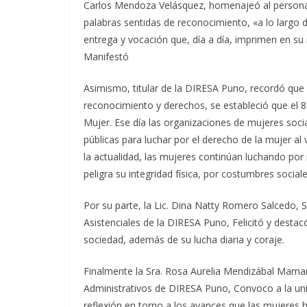
Carlos Mendoza Velásquez, homenajeó al personal
palabras sentidas de reconocimiento, «a lo largo d
entrega y vocación que, día a día, imprimen en su 
Manifestó
Asimismo, titular de la DIRESA Puno, recordó que
reconocimiento y derechos, se estableció que el 8
Mujer. Ese día las organizaciones de mujeres soci
públicas para luchar por el derecho de la mujer a
la actualidad, las mujeres continúan luchando po
peligra su integridad física, por costumbres social
Por su parte, la Lic. Dina Natty Romero Salcedo, 
Asistenciales de la DIRESA Puno, Felicitó y destac
sociedad, además de su lucha diaria y coraje.
Finalmente la Sra. Rosa Aurelia Mendizábal Maman
Administrativos de DIRESA Puno, Convoco a la uni
reflexión en torno a los avances que las mujeres h