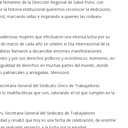
 femenino de la Dirección Regional de Salud Puno, con
e la historia institucional queremos reconocer la dedicación,
rol, marcando vidas e inspirando a quienes las rodean».
 valerosas mujeres que efectuaron una intensa lucha por su
 de marzo de cada año se celebre el Día Internacional de la
alistas llamaron a desarrollar enormes manifestaciones
l voto y por sus derechos políticos y económicos. Asimismo, en
r igualdad de derechos en muchas partes del mundo, donde
es patriarcales y arraigadas. Mencionó.
Secretaria General del Sindicato Único de Trabajadores
ó lo multifacéticas que son, valorando el rol que cumplen en la
i, Secretaria General del Sindicato de Trabajadores
dad y resaltó que hoy es una fecha de celebración, de enorme
an realizado respecto a la lucha por la equidad.