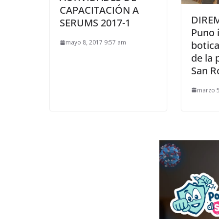
CAPACITACIÓN A
DIREM
SERUMS 2017-1
Puno i
mayo 8, 2017 9:57 am
botica
de la 
San 
marzo 5