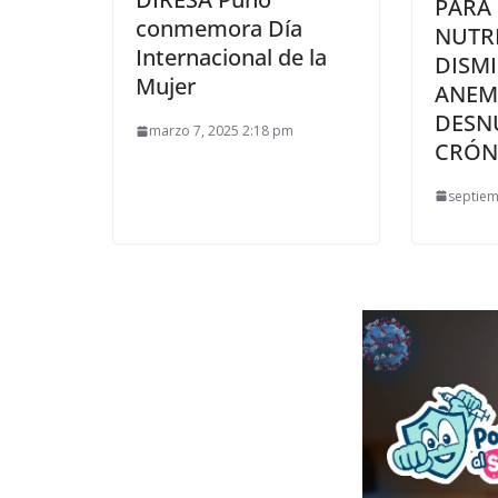
PARA
conmemora Día
NUTR
Internacional de la
DISMI
Mujer
ANEM
DESN
marzo 7, 2025 2:18 pm
CRÓNI
septiem