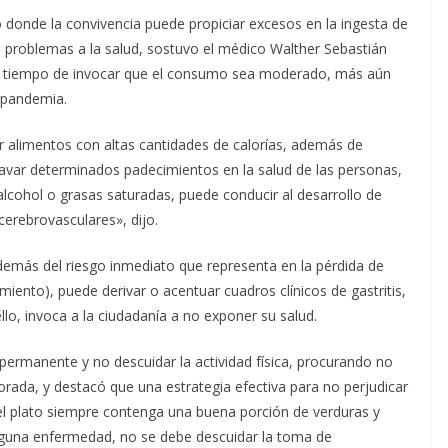
 donde la convivencia puede propiciar excesos en la ingesta de
s problemas a la salud, sostuvo el médico Walther Sebastián
al tiempo de invocar que el consumo sea moderado, más aún
 pandemia.
r alimentos con altas cantidades de calorías, además de
var determinados padecimientos en la salud de las personas,
alcohol o grasas saturadas, puede conducir al desarrollo de
erebrovasculares», dijo.
emás del riesgo inmediato que representa en la pérdida de
miento), puede derivar o acentuar cuadros clínicos de gastritis,
llo, invoca a la ciudadanía a no exponer su salud.
permanente y no descuidar la actividad física, procurando no
rada, y destacó que una estrategia efectiva para no perjudicar
e el plato siempre contenga una buena porción de verduras y
alguna enfermedad, no se debe descuidar la toma de