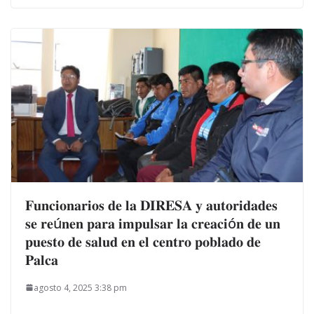
𝐅𝐮𝐧𝐜𝐢𝐨𝐧𝐚𝐫𝐢𝐨𝐬 𝐝𝐞 𝐥𝐚 𝐃𝐈𝐑𝐄𝐒𝐀 𝐲 𝐚𝐮𝐭𝐨𝐫𝐢𝐝𝐚𝐝𝐞𝐬
𝐬𝐞 𝐫𝐞ú𝐧𝐞𝐧 𝐩𝐚𝐫𝐚 𝐢𝐦𝐩𝐮𝐥𝐬𝐚𝐫 𝐥𝐚 𝐜𝐫𝐞𝐚𝐜𝐢ó𝐧 𝐝𝐞 𝐮𝐧
𝐩𝐮𝐞𝐬𝐭𝐨 𝐝𝐞 𝐬𝐚𝐥𝐮𝐝 𝐞𝐧 𝐞𝐥 𝐜𝐞𝐧𝐭𝐫𝐨 𝐩𝐨𝐛𝐥𝐚𝐝𝐨 𝐝𝐞
𝐏𝐚𝐥𝐜𝐚
agosto 4, 2025 3:38 pm