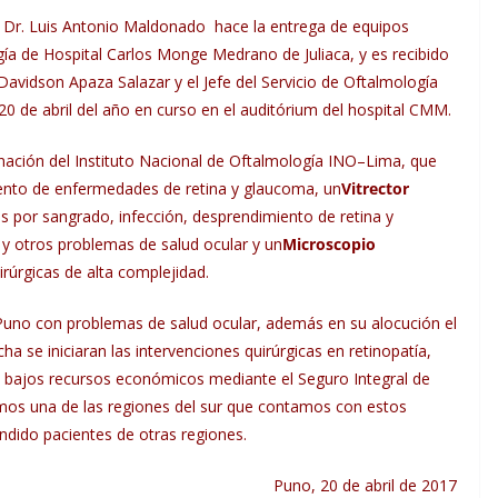
no Dr. Luis Antonio Maldonado hace la entrega de equipos
gía de Hospital Carlos Monge Medrano de Juliaca, y es recibido
Davidson Apaza Salazar y el Jefe del Servicio de Oftalmología
20 de abril del año en curso en el auditórium del hospital CMM.
ación del Instituto Nacional de Oftalmología INO–Lima, que
ento de enfermedades de retina y glaucoma, un
Vitrector
s por sangrado, infección, desprendimiento de retina y
 y otros problemas de salud ocular y un
Microscopio
rúrgicas de alta complejidad.
 Puno con problemas de salud ocular, además en su alocución el
cha se iniciaran las intervenciones quirúrgicas en retinopatía,
e bajos recursos económicos mediante el Seguro Integral de
mos una de las regiones del sur que contamos con estos
endido pacientes de otras regiones.
Puno, 20 de abril de 2017