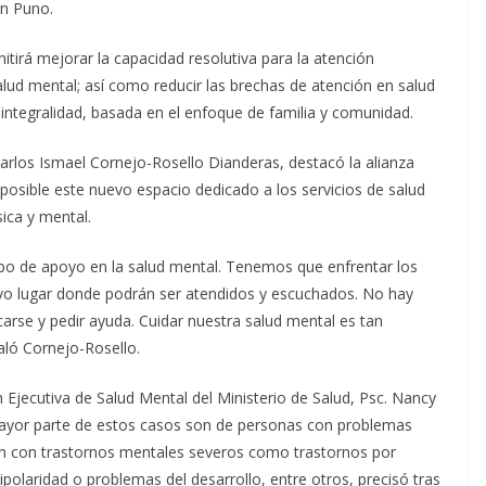
ón Puno.
mitirá mejorar la capacidad resolutiva para la atención
lud mental; así como reducir las brechas de atención en salud
 integralidad, basada en el enfoque de familia y comunidad.
 Carlos Ismael Cornejo-Rosello Dianderas, destacó la alianza
 posible este nuevo espacio dedicado a los servicios de salud
sica y mental.
o de apoyo en la salud mental. Tenemos que enfrentar los
evo lugar donde podrán ser atendidos y escuchados. No hay
arse y pedir ayuda. Cuidar nuestra salud mental es tan
aló Cornejo-Rosello.
 Ejecutiva de Salud Mental del Ministerio de Salud, Psc. Nancy
ayor parte de estos casos son de personas con problemas
én con trastornos mentales severos como trastornos por
polaridad o problemas del desarrollo, entre otros, precisó tras