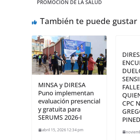
PROMOCIÓN DE LA SALUD
También te puede gustar
DIRES
ENCU
DUEL
SENSI
MINSA y DIRESA
FALL
Puno implementan
QUIEN
evaluación presencial
CPC N
y gratuita para
GREG
SERUMS 2026-I
PINE
abril 15, 2026 12:34 pm
noviemb