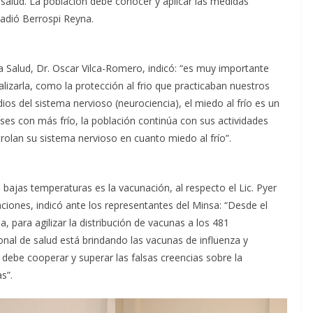
salud. La población debe conocer y aplicar las medidas
ñadió Berrospi Reyna.
a Salud, Dr. Oscar Vilca-Romero, indicó: “es muy importante
ializarla, como la protección al frio que practicaban nuestros
os del sistema nervioso (neurociencia), el miedo al frío es un
ses con más frío, la población continúa con sus actividades
olan su sistema nervioso en cuanto miedo al frío”.
 bajas temperaturas es la vacunación, al respecto el Lic. Pyer
ciones, indicó ante los representantes del Minsa: “Desde el
da, para agilizar la distribución de vacunas a los 481
sonal de salud está brindando las vacunas de influenza y
be cooperar y superar las falsas creencias sobre la
s”.