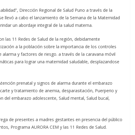
abilidad”, Dirección Regional de Salud Puno a través de la
 se llevó a cabo el lanzamiento de la Semana de la Maternidad
brindar un abordaje integral de la salud materna.
ron las 11 Redes de Salud de la región, debidamente
ización a la población sobre la importancia de los controles
alarma y factores de riesgo. a través de la caravana móvil
máticas para lograr una maternidad saludable, desplazandose
 Atención prenatal y signos de alarma durante el embarazo
scarte y tratamiento de anemia, desparasitación, Puerperio y
ión del embarazo adolescente, Salud mental, Salud bucal,
trega de presentes a madres gestantes en presencia del público
untos, Programa AURORA CEM y las 11 Redes de Salud.