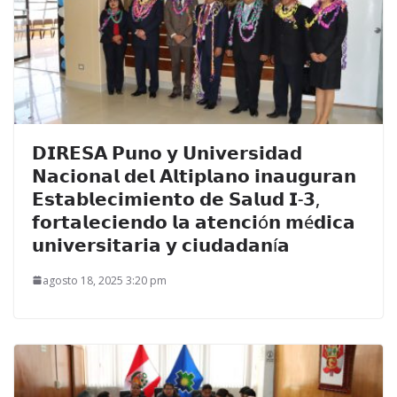
𝗗𝗜𝗥𝗘𝗦𝗔 𝗣𝘂𝗻𝗼 𝘆 𝗨𝗻𝗶𝘃𝗲𝗿𝘀𝗶𝗱𝗮𝗱
𝗡𝗮𝗰𝗶𝗼𝗻𝗮𝗹 𝗱𝗲𝗹 𝗔𝗹𝘁𝗶𝗽𝗹𝗮𝗻𝗼 𝗶𝗻𝗮𝘂𝗴𝘂𝗿𝗮𝗻
𝗘𝘀𝘁𝗮𝗯𝗹𝗲𝗰𝗶𝗺𝗶𝗲𝗻𝘁𝗼 𝗱𝗲 𝗦𝗮𝗹𝘂𝗱 𝗜-𝟯,
𝗳𝗼𝗿𝘁𝗮𝗹𝗲𝗰𝗶𝗲𝗻𝗱𝗼 𝗹𝗮 𝗮𝘁𝗲𝗻𝗰𝗶ó𝗻 𝗺é𝗱𝗶𝗰𝗮
𝘂𝗻𝗶𝘃𝗲𝗿𝘀𝗶𝘁𝗮𝗿𝗶𝗮 𝘆 𝗰𝗶𝘂𝗱𝗮𝗱𝗮𝗻í𝗮
agosto 18, 2025 3:20 pm