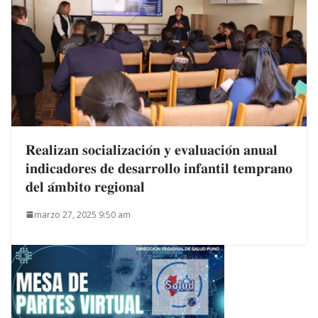
𝐑𝐞𝐚𝐥𝐢𝐳𝐚𝐧 𝐬𝐨𝐜𝐢𝐚𝐥𝐢𝐳𝐚𝐜𝐢𝐨́𝐧 𝐲 𝐞𝐯𝐚𝐥𝐮𝐚𝐜𝐢𝐨́𝐧 𝐚𝐧𝐮𝐚𝐥
𝐢𝐧𝐝𝐢𝐜𝐚𝐝𝐨𝐫𝐞𝐬 𝐝𝐞 𝐝𝐞𝐬𝐚𝐫𝐫𝐨𝐥𝐥𝐨 𝐢𝐧𝐟𝐚𝐧𝐭𝐢𝐥 𝐭𝐞𝐦𝐩𝐫𝐚𝐧𝐨
𝐝𝐞𝐥 𝐚́𝐦𝐛𝐢𝐭𝐨 𝐫𝐞𝐠𝐢𝐨𝐧𝐚𝐥
marzo 27, 2025 9:50 am