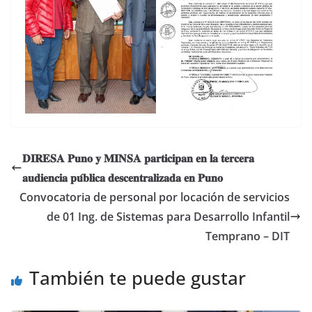
𝐃𝐈𝐑𝐄𝐒𝐀 𝐏𝐮𝐧𝐨 𝐲 𝐌𝐈𝐍𝐒𝐀 𝐩𝐚𝐫𝐭𝐢𝐜𝐢𝐩𝐚𝐧 𝐞𝐧 𝐥𝐚 𝐭𝐞𝐫𝐜𝐞𝐫𝐚
𝐚𝐮𝐝𝐢𝐞𝐧𝐜𝐢𝐚 𝐩𝐮́𝐛𝐥𝐢𝐜𝐚 𝐝𝐞𝐬𝐜𝐞𝐧𝐭𝐫𝐚𝐥𝐢𝐳𝐚𝐝𝐚 𝐞𝐧 𝐏𝐮𝐧𝐨
Convocatoria de personal por locación de servicios
de 01 Ing. de Sistemas para Desarrollo Infantil
Temprano – DIT
También te puede gustar