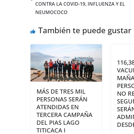
CONTRA LA COVID-19, INFLUENZA Y EL
NEUMOCOCO
También te puede gustar
116,3
VACU
MAÑA
PERS
MÁS DE TRES MIL
NO R
PERSONAS SERÁN
SEGU
ATENDIDAS EN
SERÁ
TERCERA CAMPAÑA
ADMI
DEL PIAS LAGO
DESD
TITICACA I