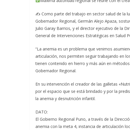
Máxima autoridad regional se reúne con el cread
✍️ Como parte del trabajo en sector salud de la lu
Gobernador Regional, Germán Alejo Apaza, sostuvo
Julio Garay Barrios, y el director ejecutivo de la D
General de Intervenciones Estratégicas en Salud P
“La anemia es un problema que venimos asumiendo
articulación, nos permiten seguir trabajando en l
tienen contenido en hierro y más aún en métodos a
Gobernador Regional.
En su intervención el creador de las galletas «Nutr
por el espacio que se está brindado y por la predi
la anemia y desnutrición infantil.
DATO:
El Gobierno Regional Puno, a través de la Direcció
anemia con la meta 4, instancia de articulación l