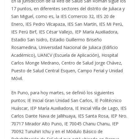
En la jurisdicción de la Red de Salud San Román sigue los
17 puntos, en diferentes sectores del distrito de Juliaca y
San Miguel, como es, la IES Comercio 32, IES 20 de
Enero, IES Pedro Vilcapaza, IES San Martín, IES Mi Perú,
IES Perú Birf, IES César Vallejo, IEP María Auxiliadora,
Estadio San Isidro, Estadio Guillermo Briseño
Rosamedina, Universidad Nacional de Juliaca (Edificio
Académico), UANCV (Escuela de Aplicación), Hospital
Carlos Monge Medrano, Centro de Salud Jorge Chávez,
Puesto de Salud Central Esquen, Campo Ferial y Unidad
Móvil.
En Puno, para hoy martes, se definió los siguientes
puntos; IE Inicial Gran Unidad San Carlos, IE Politécnico
Huáscar, IEP María Auxiliadora, IE Inicial Villa de Lago, IES
Carlos Dante Nava de Jallihuaya, IES Santa Rosa, IEP Nro.
70717 Mirador Alto Puno, IE 70045 Chanu Chanu, IEP
70092 Tunuhiri Ichu y en el Módulo Básico de