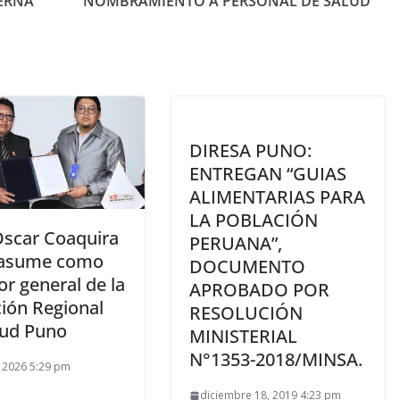
DERNA
NOMBRAMIENTO A PERSONAL DE SALUD
DIRESA PUNO:
ENTREGAN “GUIAS
ALIMENTARIAS PARA
LA POBLACIÓN
Oscar Coaquira
PERUANA”,
 asume como
DOCUMENTO
or general de la
APROBADO POR
ción Regional
RESOLUCIÓN
lud Puno
MINISTERIAL
N°1353-2018/MINSA.
2, 2026 5:29 pm
diciembre 18, 2019 4:23 pm