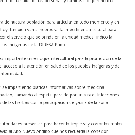
ento de la salud de las personas y familias con pertinencia
ura de nuestra población para articular en todo momento y en
 hoy, también van a incorporar la impertinencia cultural para
er el servicio que se brinda en la unidad médica” indico la
eblos Indígenas de la DIRESA Puno.
 es importante un enfoque intercultural para la promoción de la
el acceso a la atención en salud de los pueblos indígenas y de
 enfermedad.
ud” se impartiendo platicas informativas sobre medicina
n nacido, llamando al espíritu perdido por un susto, Infecciones
de las hierbas con la participación de yatiris de la zona
 autoridades presentes para hacer la limpieza y cortar las malas
previo al Año Nuevo Andino que nos recuerda la conexión