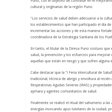
Puno, con el objetivo de contribuir en el mejorami
cultural y originarias de la región Puno.
“Los servicios de salud deben adecuarse a la cult
los establecimientos que han participado el día de
incrementar las acciones y de esta manera fortalec
coordinadora de la Estrategia Sanitaria de los Pu
En tanto, el titular de la Diresa Puno sostuvo que
salud, la prevención y los esfuerzos para mejorar 
aquellas que están en riesgo y que sufren alguna
Cabe destacar que la “I Feria Intercultural de Sal
tradicional, técnica de abrigo y envoltura al recié
Respiratorias Agudas Severas (IRAS) y propiedades 
aymara y agentes comunitarios de salud.
Finalmente se realizó el ritual del sahumerio a las
energías invocando apus tutelares de la ciudad, 