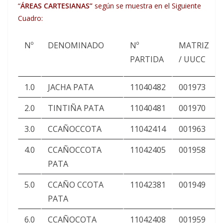
“
ÁREAS CARTESIANAS”
según se muestra en el Siguiente
Cuadro:
Nº
DENOMINADO
Nº
MATRIZ
PARTIDA
/ UUCC
1.0
JACHA PATA
11040482
001973
2.0
TINTIÑA PATA
11040481
001970
3.0
CCAÑOCCOTA
11042414
001963
4.0
CCAÑOCCOTA
11042405
001958
PATA
5.0
CCAÑO CCOTA
11042381
001949
PATA
6.0
CCAÑOCOTA
11042408
001959