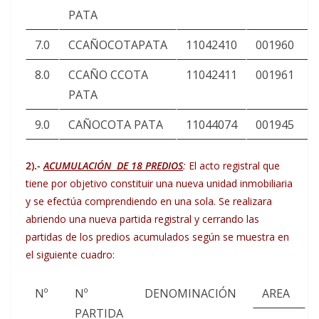
PATA
7.0
CCAÑOCOTAPATA
11042410
001960
8.0
CCAÑO CCOTA
11042411
001961
PATA
9.0
CAÑOCOTA PATA
11044074
001945
2).-
ACUMULACIÓN DE 18 PREDIOS
:
El acto registral que
tiene por objetivo constituir una nueva unidad inmobiliaria
y se efectúa comprendiendo en una sola. Se realizara
abriendo una nueva partida registral y cerrando las
partidas de los predios acumulados según se muestra en
el siguiente cuadro:
Nº
Nº
DENOMINACIÓN
AREA
PARTIDA