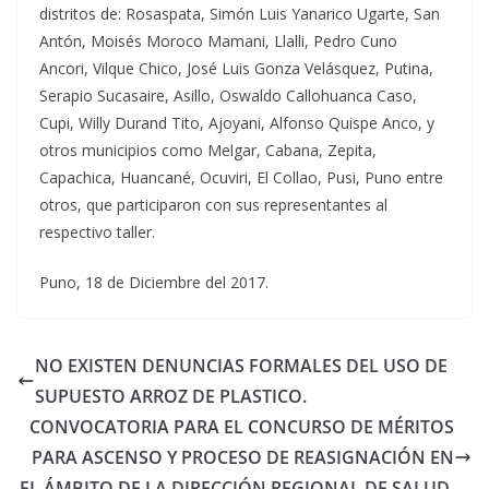
distritos de: Rosaspata, Simón Luis Yanarico Ugarte, San
Antón, Moisés Moroco Mamani, Llalli, Pedro Cuno
Ancori, Vilque Chico, José Luis Gonza Velásquez, Putina,
Serapio Sucasaire, Asillo, Oswaldo Callohuanca Caso,
Cupi, Willy Durand Tito, Ajoyani, Alfonso Quispe Anco, y
otros municipios como Melgar, Cabana, Zepita,
Capachica, Huancané, Ocuviri, El Collao, Pusi, Puno entre
otros, que participaron con sus representantes al
respectivo taller.
Puno, 18 de Diciembre del 2017.
NO EXISTEN DENUNCIAS FORMALES DEL USO DE
SUPUESTO ARROZ DE PLASTICO.
CONVOCATORIA PARA EL CONCURSO DE MÉRITOS
PARA ASCENSO Y PROCESO DE REASIGNACIÓN EN
EL ÁMBITO DE LA DIRECCIÓN REGIONAL DE SALUD.