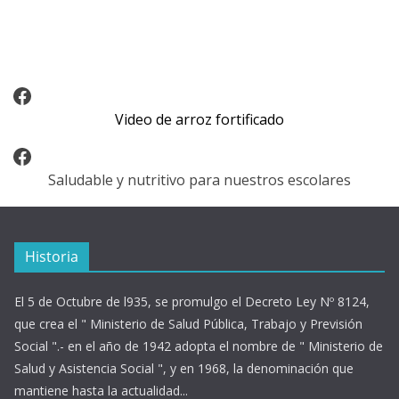
Video Arroz Fortificado
Video de arroz fortificado
Facebook
Saludable y nutritivo para nuestros escolares
Historia
El 5 de Octubre de l935, se promulgo el Decreto Ley Nº 8124,
que crea el " Ministerio de Salud Pública, Trabajo y Previsión
Social ".- en el año de 1942 adopta el nombre de " Ministerio de
Salud y Asistencia Social ", y en 1968, la denominación que
mantiene hasta la actualidad...