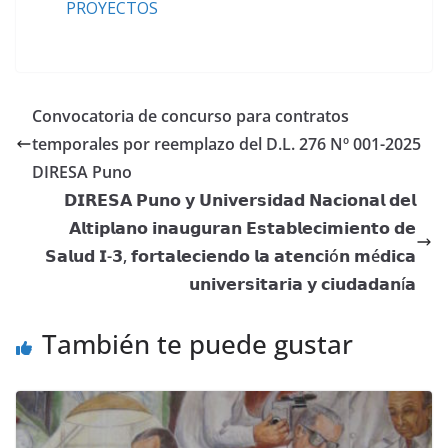
PROYECTOS
Convocatoria de concurso para contratos
temporales por reemplazo del D.L. 276 Nº 001-2025
DIRESA Puno
𝗗𝗜𝗥𝗘𝗦𝗔 𝗣𝘂𝗻𝗼 𝘆 𝗨𝗻𝗶𝘃𝗲𝗿𝘀𝗶𝗱𝗮𝗱 𝗡𝗮𝗰𝗶𝗼𝗻𝗮𝗹 𝗱𝗲𝗹
𝗔𝗹𝘁𝗶𝗽𝗹𝗮𝗻𝗼 𝗶𝗻𝗮𝘂𝗴𝘂𝗿𝗮𝗻 𝗘𝘀𝘁𝗮𝗯𝗹𝗲𝗰𝗶𝗺𝗶𝗲𝗻𝘁𝗼 𝗱𝗲
𝗦𝗮𝗹𝘂𝗱 𝗜-𝟯, 𝗳𝗼𝗿𝘁𝗮𝗹𝗲𝗰𝗶𝗲𝗻𝗱𝗼 𝗹𝗮 𝗮𝘁𝗲𝗻𝗰𝗶ó𝗻 𝗺é𝗱𝗶𝗰𝗮
𝘂𝗻𝗶𝘃𝗲𝗿𝘀𝗶𝘁𝗮𝗿𝗶𝗮 𝘆 𝗰𝗶𝘂𝗱𝗮𝗱𝗮𝗻í𝗮
También te puede gustar