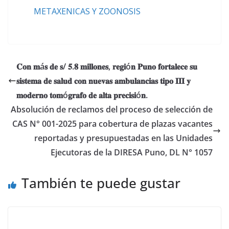
METAXENICAS Y ZOONOSIS
𝐂𝐨𝐧 𝐦á𝐬 𝐝𝐞 𝐬/ 𝟓.𝟖 𝐦𝐢𝐥𝐥𝐨𝐧𝐞𝐬, 𝐫𝐞𝐠𝐢ó𝐧 𝐏𝐮𝐧𝐨 𝐟𝐨𝐫𝐭𝐚𝐥𝐞𝐜𝐞 𝐬𝐮
𝐬𝐢𝐬𝐭𝐞𝐦𝐚 𝐝𝐞 𝐬𝐚𝐥𝐮𝐝 𝐜𝐨𝐧 𝐧𝐮𝐞𝐯𝐚𝐬 𝐚𝐦𝐛𝐮𝐥𝐚𝐧𝐜𝐢𝐚𝐬 𝐭𝐢𝐩𝐨 𝐈𝐈𝐈 𝐲
𝐦𝐨𝐝𝐞𝐫𝐧𝐨 𝐭𝐨𝐦ó𝐠𝐫𝐚𝐟𝐨 𝐝𝐞 𝐚𝐥𝐭𝐚 𝐩𝐫𝐞𝐜𝐢𝐬𝐢ó𝐧.
Absolución de reclamos del proceso de selección de
CAS N° 001-2025 para cobertura de plazas vacantes
reportadas y presupuestadas en las Unidades
Ejecutoras de la DIRESA Puno, DL N° 1057
También te puede gustar