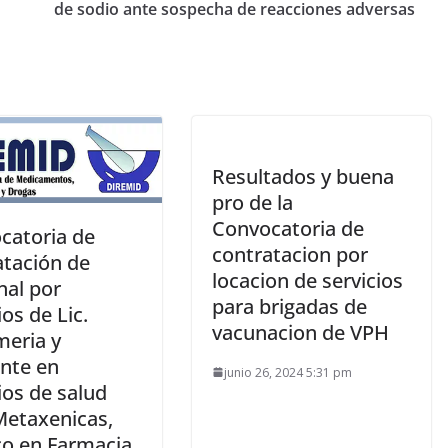
de sodio ante sospecha de reacciones adversas
Resultados y buena
pro de la
Convocatoria de
catoria de
contratacion por
atación de
locacion de servicios
nal por
para brigadas de
ios de Lic.
vacunacion de VPH
meria y
ente en
junio 26, 2024 5:31 pm
ios de salud
Metaxenicas,
co en Farmacia