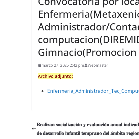
Convocatoria por loca
Enfermeria(Metaxenic
Administrador/Contad
computacion(DIREMID)
Gimnacio(Promocion d
marzo 27, 2025 2:42 pm
Webmaster
Archivo adjunto:
Enfermeria_Administrador_Tec_Computa
𝐑𝐞𝐚𝐥𝐢𝐳𝐚𝐧 𝐬𝐨𝐜𝐢𝐚𝐥𝐢𝐳𝐚𝐜𝐢𝐨́𝐧 𝐲 𝐞𝐯𝐚𝐥𝐮𝐚𝐜𝐢𝐨́𝐧 𝐚𝐧𝐮𝐚𝐥 𝐢𝐧𝐝𝐢𝐜𝐚
𝐝𝐞 𝐝𝐞𝐬𝐚𝐫𝐫𝐨𝐥𝐥𝐨 𝐢𝐧𝐟𝐚𝐧𝐭𝐢𝐥 𝐭𝐞𝐦𝐩𝐫𝐚𝐧𝐨 𝐝𝐞𝐥 𝐚́𝐦𝐛𝐢𝐭𝐨 𝐫𝐞𝐠𝐢𝐨𝐧