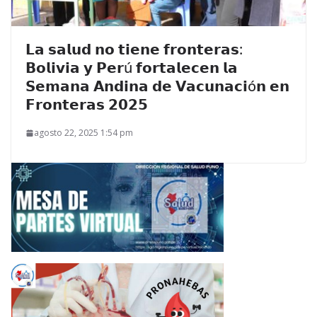
𝗟𝗮 𝘀𝗮𝗹𝘂𝗱 𝗻𝗼 𝘁𝗶𝗲𝗻𝗲 𝗳𝗿𝗼𝗻𝘁𝗲𝗿𝗮𝘀:
𝗕𝗼𝗹𝗶𝘃𝗶𝗮 𝘆 𝗣𝗲𝗿ú 𝗳𝗼𝗿𝘁𝗮𝗹𝗲𝗰𝗲𝗻 𝗹𝗮
𝗦𝗲𝗺𝗮𝗻𝗮 𝗔𝗻𝗱𝗶𝗻𝗮 𝗱𝗲 𝗩𝗮𝗰𝘂𝗻𝗮𝗰𝗶ó𝗻 𝗲𝗻
𝗙𝗿𝗼𝗻𝘁𝗲𝗿𝗮𝘀 𝟮𝟬𝟮𝟱
agosto 22, 2025 1:54 pm