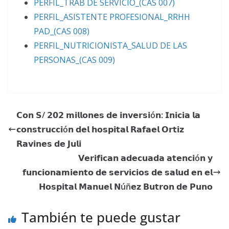
PERFIL_TRAB DE SERVICIO_(CAS 007)
PERFIL_ASISTENTE PROFESIONAL_RRHH
PAD_(CAS 008)
PERFIL_NUTRICIONISTA_SALUD DE LAS
PERSONAS_(CAS 009)
𝗖𝗼𝗻 𝗦/ 𝟮𝟬𝟮 𝗺𝗶𝗹𝗹𝗼𝗻𝗲𝘀 𝗱𝗲 𝗶𝗻𝘃𝗲𝗿𝘀𝗶ó𝗻: 𝗜𝗻𝗶𝗰𝗶𝗮 𝗹𝗮
𝗰𝗼𝗻𝘀𝘁𝗿𝘂𝗰𝗰𝗶ó𝗻 𝗱𝗲𝗹 𝗵𝗼𝘀𝗽𝗶𝘁𝗮𝗹 𝗥𝗮𝗳𝗮𝗲𝗹 𝗢𝗿𝘁𝗶𝘇
𝗥𝗮𝘃𝗶𝗻𝗲𝘀 𝗱𝗲 𝗝𝘂𝗹𝗶
𝗩𝗲𝗿𝗶𝗳𝗶𝗰𝗮𝗻 𝗮𝗱𝗲𝗰𝘂𝗮𝗱𝗮 𝗮𝘁𝗲𝗻𝗰𝗶ó𝗻 𝘆
𝗳𝘂𝗻𝗰𝗶𝗼𝗻𝗮𝗺𝗶𝗲𝗻𝘁𝗼 𝗱𝗲 𝘀𝗲𝗿𝘃𝗶𝗰𝗶𝗼𝘀 𝗱𝗲 𝘀𝗮𝗹𝘂𝗱 𝗲𝗻 𝗲𝗹
𝗛𝗼𝘀𝗽𝗶𝘁𝗮𝗹 𝗠𝗮𝗻𝘂𝗲𝗹 𝗡úñ𝗲𝘇 𝗕𝘂𝘁𝗿𝗼𝗻 𝗱𝗲 𝗣𝘂𝗻𝗼
También te puede gustar