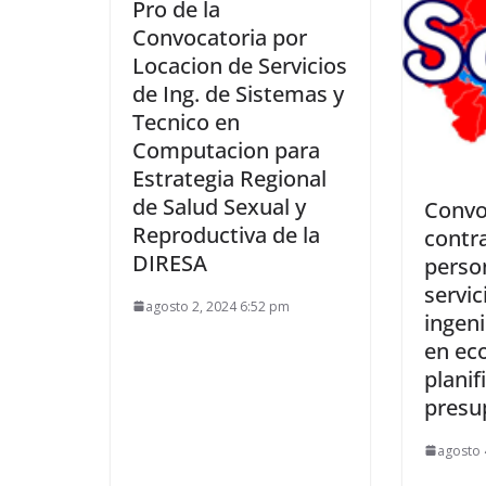
Pro de la
Convocatoria por
Locacion de Servicios
de Ing. de Sistemas y
Tecnico en
Computacion para
Estrategia Regional
de Salud Sexual y
Convo
Reproductiva de la
contr
DIRESA
perso
servic
agosto 2, 2024 6:52 pm
ingeni
en ec
planif
presu
agosto 