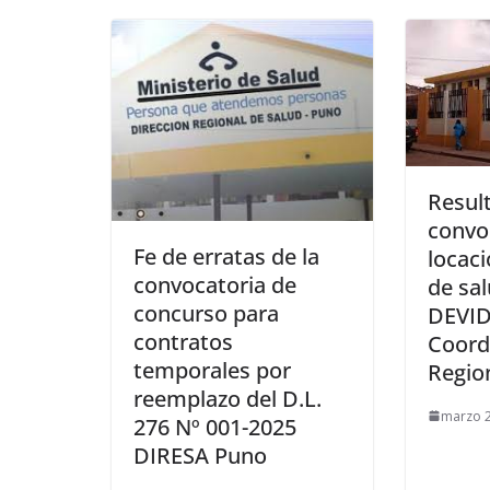
Resul
convo
Fe de erratas de la
locaci
convocatoria de
de sa
concurso para
DEVID
contratos
Coord
temporales por
Regio
reemplazo del D.L.
marzo 2
276 Nº 001-2025
DIRESA Puno