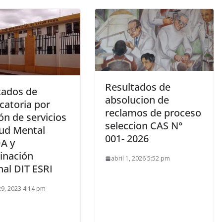
Resultados de
tados de
absolucion de
catoria por
reclamos de proceso
ón de servicios
seleccion CAS N°
lud Mental
001- 2026
A y
inación
abril 1, 2026 5:52 pm
nal DIT ESRI
9, 2023 4:14 pm